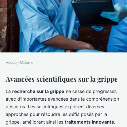
Accueil
›
Maladie
MALADIE
Avancées scientifiques sur la grippe
Grippe : avancées
scientifiques et perspectives
La
recherche sur la grippe
ne cesse de progresser,
avec d’importantes avancées dans la compréhension
Lucie
•
24 janvier 2025
•
5 min de lecture
des virus. Les scientifiques explorent diverses
approches pour résoudre les défis posés par la
grippe, améliorant ainsi les
traitements innovants
.